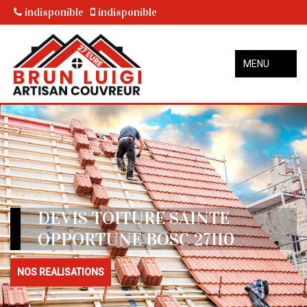
indisponible
indisponible
MENU
DEVIS TOITURE SAINTE
OPPORTUNE BOSC 27110
NOS REALISATIONS