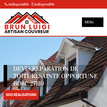
indisponible
indisponible
MENU
DEVIS RÉPARATION DE
TOITURESAINTE OPPORTUNE
BOSC 27110
NOS REALISATIONS