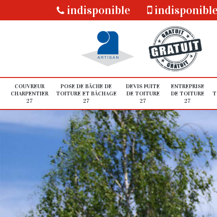
indisponible
indisponibl
COUVREUR
POSE DE BÂCHE DE
DEVIS FUITE
ENTREPRISE
CHARPENTIER
TOITURE ET BÂCHAGE
DE TOITURE
DE TOITURE
T
27
27
27
27