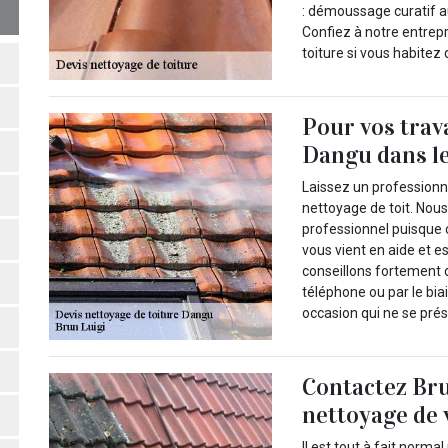
: démoussage curatif 
Confiez à notre entrep
toiture si vous habitez
Pour vos trav
Dangu dans le
Laissez un professionn
nettoyage de toit. Nou
professionnel puisque 
vous vient en aide et e
conseillons fortement 
téléphone ou par le biai
occasion qui ne se prés
Contactez Bru
nettoyage de 
Il est tout à fait norm