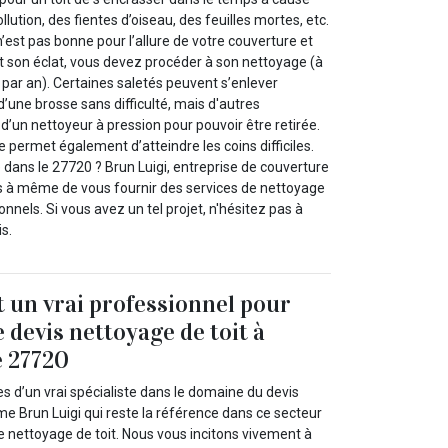
llution, des fientes d’oiseau, des feuilles mortes, etc.
’est pas bonne pour l’allure de votre couverture et
ut son éclat, vous devez procéder à son nettoyage (à
 par an). Certaines saletés peuvent s’enlever
’une brosse sans difficulté, mais d'autres
 d’un nettoyeur à pression pour pouvoir être retirée.
permet également d’atteindre les coins difficiles.
dans le 27720 ? Brun Luigi, entreprise de couverture
lus à même de vous fournir des services de nettoyage
onnels. Si vous avez un tel projet, n'hésitez pas à
s.
t un vrai professionnel pour
 devis nettoyage de toit à
e 27720
es d’un vrai spécialiste dans le domaine du devis
e Brun Luigi qui reste la référence dans ce secteur
e nettoyage de toit. Nous vous incitons vivement à