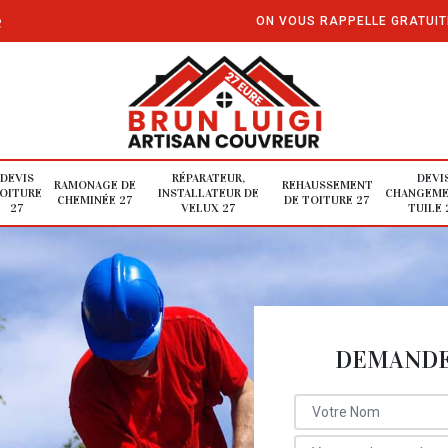
e
ON VOUS RAPPELLE GRATUI
DEVIS
RÉPARATEUR,
DEVI
RAMONAGE DE
REHAUSSEMENT
OITURE
INSTALLATEUR DE
CHANGEME
CHEMINÉE 27
DE TOITURE 27
27
VELUX 27
TUILE 
DEMANDE 