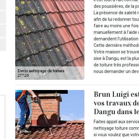
des poussières, de la po
La présence de saleté n
afin de lui redonner to
faire au moins une fois
manuellement à l’aide d
demandent l’utilisation
Cette dernière méthode 
Votre maison se trouve 
sise à Dangu, est la p
de toiture très professi
nous demander un devi
Brun Luigi es
vos travaux de
Dangu dans l
Faites appel aux servic
nettoyage toiture comm
si vous voulez que votr