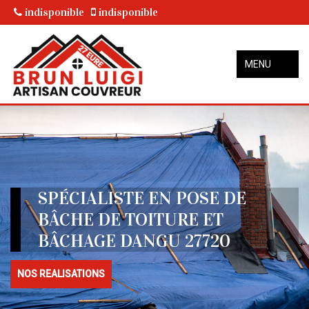
indisponible
indisponible
MENU
SPÉCIALISTE EN POSE DE
BÂCHE DE TOITURE ET
BÂCHAGE DANGU 27720
NOS REALISATIONS