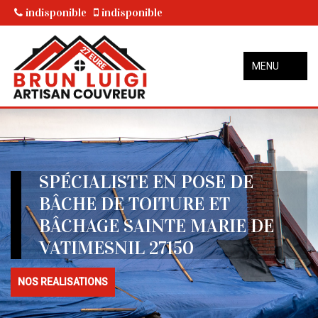
indisponible
indisponible
MENU
SPÉCIALISTE EN POSE DE
BÂCHE DE TOITURE ET
BÂCHAGE SAINTE MARIE DE
VATIMESNIL 27150
NOS REALISATIONS