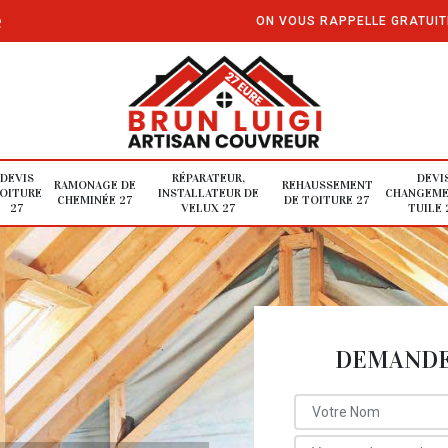
e
ON VOUS RAPPELLE GRATUI
DEVIS
RÉPARATEUR,
DEVI
RAMONAGE DE
REHAUSSEMENT
OITURE
INSTALLATEUR DE
CHANGEME
CHEMINÉE 27
DE TOITURE 27
27
VELUX 27
TUILE 
DEMANDE 