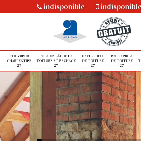
indisponible
indisponibl
COUVREUR
POSE DE BÂCHE DE
DEVIS FUITE
ENTREPRISE
CHARPENTIER
TOITURE ET BÂCHAGE
DE TOITURE
DE TOITURE
T
27
27
27
27