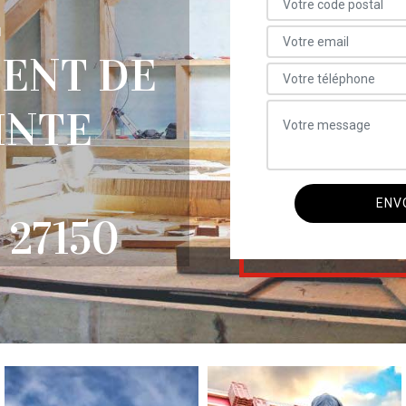
E
ENT DE
INTE
27150