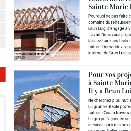
Sainte Marie 
Pourquoi ne pas faire c
domaine du rehausseme
Brun Luigi s’engage à v
travail. Nous vous prop
laissez faire ses tech
toiture. Demandez rapid
internet de Brun Luigi
Pour vos proj
à Sainte Marie
Il y a Brun Lu
Ne cherchez plus inut
Luigi un véritable pro
toiture. C’est à trave
Luigi a pu façonnée son
services qui à des prix