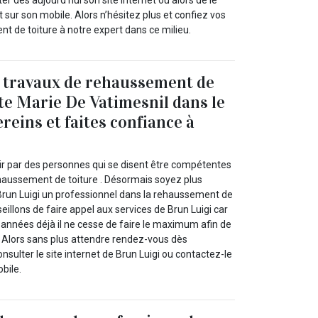
er dès aujourd’hui son site internet ou alors de le
sur son mobile. Alors n’hésitez plus et confiez vos
t de toiture à notre expert dans ce milieu.
 travaux de rehaussement de
nte Marie De Vatimesnil dans le
reins et faites confiance à
oir par des personnes qui se disent être compétentes
haussement de toiture . Désormais soyez plus
Brun Luigi un professionnel dans la rehaussement de
eillons de faire appel aux services de Brun Luigi car
nnées déjà il ne cesse de faire le maximum afin de
. Alors sans plus attendre rendez-vous dès
sulter le site internet de Brun Luigi ou contactez-le
bile.